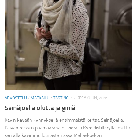
ARVOSTELU
/
MATKAILU
/
TASTING
17 KESÄKUUN, 2019
Seinäjoella olutta ja giniä
Kävin kevään kynnyksellä ensimmäistä kertaa Seinäjoella.
Päivän reissun päämääränä oli vierailu Kyrö distilleryllä, mutta
samalla kävimme lounastamassa Mallaskosken