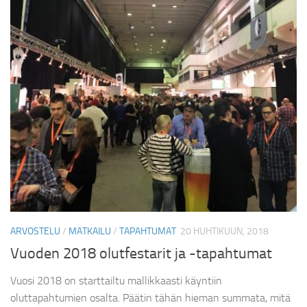
ARVOSTELU
/
MATKAILU
/
TAPAHTUMAT
20 HUHTIKUUN, 2018
Vuoden 2018 olutfestarit ja -tapahtumat
Vuosi 2018 on starttailtu mallikkaasti käyntiin
oluttapahtumien osalta. Päätin tähän hieman summata, mitä