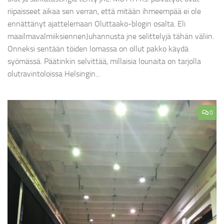
riipaisseet aikaa sen verran, että mitään ihmeempää ei ole
ennättänyt ajattelemaan Oluttaako-blogin osalta. Eli
maailmavalmiiksiennenJuhannusta jne selittelyjä tähän väliin.
Onneksi sentään töiden lomassa on ollut pakko käydä
syömässä. Päätinkin selvittää, millaisia lounaita on tarjolla
olutravintoloissa Helsingin...
0