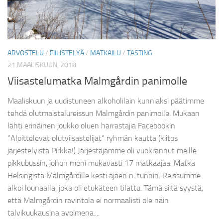
ARVOSTELU
/
FIILISTELYÄ
/
MATKAILU
/
TASTING
21 MAALISKUUN, 2018
Viisastelumatka Malmgårdin panimolle
Maaliskuun ja uudistuneen alkoholilain kunniaksi päätimme
tehdä olutmaistelureissun Malmgårdin panimolle. Mukaan
lähti erinäinen joukko oluen harrastajia Facebookin
”Aloittelevat olutviisastelijat” ryhmän kautta (kiitos
järjestelyistä Pirkka!) Järjestäjämme oli vuokrannut meille
pikkubussin, johon meni mukavasti 17 matkaajaa. Matka
Helsingistä Malmgårdille kesti ajaen n. tunnin. Reissumme
alkoi lounaalla, joka oli etukäteen tilattu. Tämä siitä syystä,
että Malmgårdin ravintola ei normaalisti ole näin
talvikuukausina avoimena....