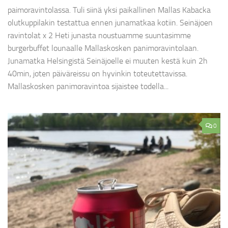
paimoravintolassa. Tuli siinä yksi paikallinen Mallas Kabacka
olutkuppilakin testattua ennen junamatkaa kotiin. Seinäjoen
ravintolat x 2 Heti junasta noustuamme suuntasimme
burgerbuffet lounaalle Mallaskosken panimoravintolaan.
Junamatka Helsingistä Seinäjoelle ei muuten kestä kuin 2h
40min, joten päiväreissu on hyvinkin toteutettavissa.
Mallaskosken panimoravintoa sijaistee todella...
0