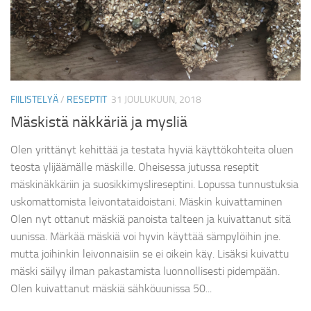
FIILISTELYÄ
/
RESEPTIT
31 JOULUKUUN, 2018
Mäskistä näkkäriä ja mysliä
Olen yrittänyt kehittää ja testata hyviä käyttökohteita oluen
teosta ylijäämälle mäskille. Oheisessa jutussa reseptit
mäskinäkkäriin ja suosikkimyslireseptini. Lopussa tunnustuksia
uskomattomista leivontataidoistani. Mäskin kuivattaminen
Olen nyt ottanut mäskiä panoista talteen ja kuivattanut sitä
uunissa. Märkää mäskiä voi hyvin käyttää sämpylöihin jne.
mutta joihinkin leivonnaisiin se ei oikein käy. Lisäksi kuivattu
mäski säilyy ilman pakastamista luonnollisesti pidempään.
Olen kuivattanut mäskiä sähköuunissa 50...