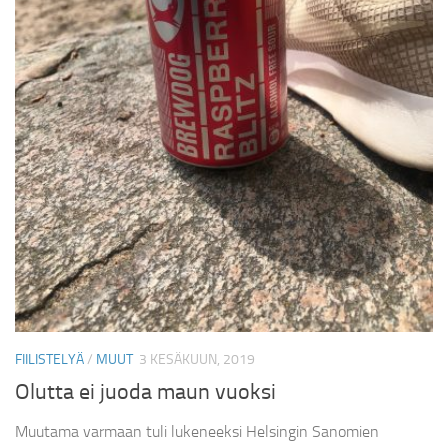
FIILISTELYÄ
/
MUUT
3 KESÄKUUN, 2019
Olutta ei juoda maun vuoksi
Muutama varmaan tuli lukeneeksi Helsingin Sanomien