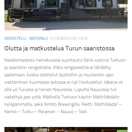
ARVOSTELU
/
MATKAILU
23 HEINÄKUUN, 2018
Olutta ja matkustelua Turun saaristossa
Kesälomareissu heinäkuussa suuntautui tänä vuonna Turkuun
ja saariston rengastielle. Koko rengasreittiä ei lähdetty
ajelemaan, koska odottelut lauttoihin ja muutenkin ajan
viettäminen kuumassa autossa ei nyt houkutellut. Ideana oli
olla yö Turussa ja toinen Nauvossa. Lopulta Nauvossa tuli
vietettyä pari yötä. Matkalla Turkuun käytiin Mathildedalin
kyläpanimolla, sekä Kimito Brewingilla. Reitti: Mathildedal –
Kemiö – Turku – Parainen – Nauvo – Seili...