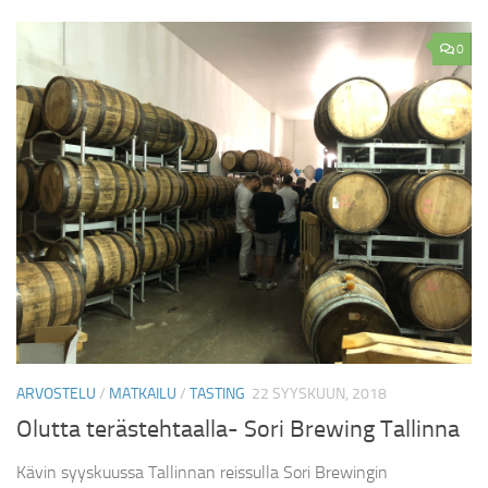
0
ARVOSTELU
/
MATKAILU
/
TASTING
22 SYYSKUUN, 2018
Olutta terästehtaalla- Sori Brewing Tallinna
Kävin syyskuussa Tallinnan reissulla Sori Brewingin