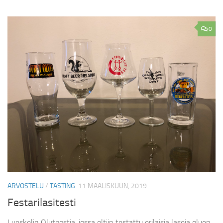
0
ARVOSTELU
/
TASTING
11 MAALISKUUN, 2019
Festarilasitesti
Lueskelin Olutpostia, jossa oltiin testattu erilaisia laseja oluen