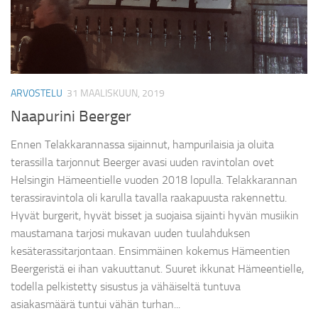
ARVOSTELU
31 MAALISKUUN, 2019
Naapurini Beerger
Ennen Telakkarannassa sijainnut, hampurilaisia ja oluita
terassilla tarjonnut Beerger avasi uuden ravintolan ovet
Helsingin Hämeentielle vuoden 2018 lopulla. Telakkarannan
terassiravintola oli karulla tavalla raakapuusta rakennettu.
Hyvät burgerit, hyvät bisset ja suojaisa sijainti hyvän musiikin
maustamana tarjosi mukavan uuden tuulahduksen
kesäterassitarjontaan. Ensimmäinen kokemus Hämeentien
Beergeristä ei ihan vakuuttanut. Suuret ikkunat Hämeentielle,
todella pelkistetty sisustus ja vähäiseltä tuntuva
asiakasmäärä tuntui vähän turhan...