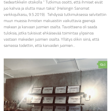
tiedeartikkelin otsikolla ” Tutkimus osoitti, että ihmiset eivät
juo kahvia ja olutta maun takia” (Helsingin Sanomat
verkkojulkaisu, 9.5.2019). Tehdyssä tutkimuksessa selvitettiin
muun muassa ihmisten makuaistiin vaikuttavia geenejä
makean ja karvaan juomien osalta. Tavoitteena oli saada
tuloksia, jotka tukisivat ehkäisevää toimintaa ylipainoa
vastaan makeiden juomien osalta. Yllätys olikin siinä, että
samassa todettiin, että karvaiden juomien...
0