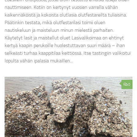
nauttimiseen. Kotiin on kertynyt vuosien varrella vähän
kaikennäköistä ja kokoista olutlasia olutfestareilta tuliaisina.
Päätinkin testata, mikä olutfestarilasi toimii oluen
nautiskeluun ja maisteluun minun mielestä parhaiten.
Käytetyt lasit ja maistellut oluet Lasivalikoimaa on ehtinyt
kertyä kaapin perukoille huolestuttavan suuri määrä – ihan
selkeästi turhaa kaappitilaa keittiössä. Itse tastingiin valikoitui
lopulta vähän ipalasia mukaillen...
0