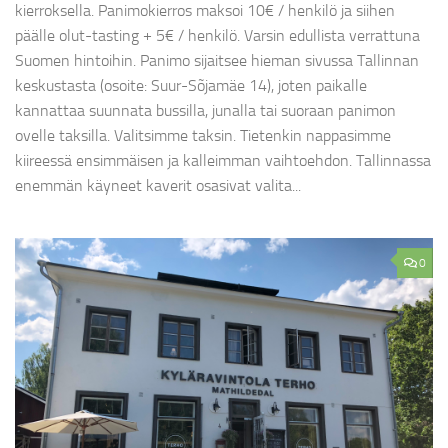
kierroksella. Panimokierros maksoi 10€ / henkilö ja siihen
päälle olut-tasting + 5€ / henkilö. Varsin edullista verrattuna
Suomen hintoihin. Panimo sijaitsee hieman sivussa Tallinnan
keskustasta (osoite: Suur-Sõjamäe 14), joten paikalle
kannattaa suunnata bussilla, junalla tai suoraan panimon
ovelle taksilla. Valitsimme taksin. Tietenkin nappasimme
kiireessä ensimmäisen ja kalleimman vaihtoehdon. Tallinnassa
enemmän käyneet kaverit osasivat valita...
0