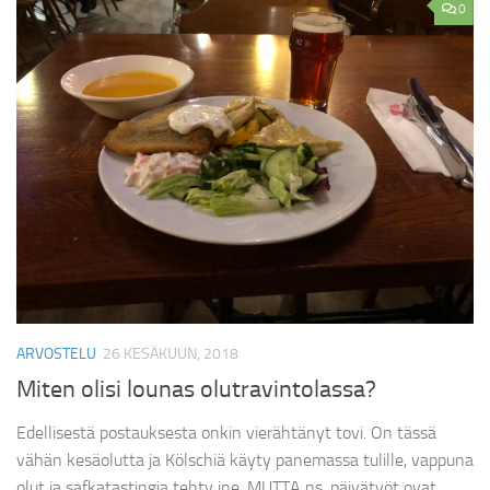
0
ARVOSTELU
26 KESÄKUUN, 2018
Miten olisi lounas olutravintolassa?
Edellisestä postauksesta onkin vierähtänyt tovi. On tässä
vähän kesäolutta ja Kölschiä käyty panemassa tulille, vappuna
olut ja safkatastingia tehty jne. MUTTA ns. päivätyöt ovat