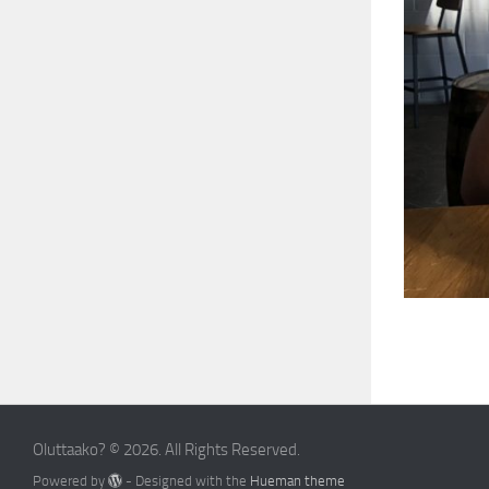
Oluttaako? © 2026. All Rights Reserved.
Powered by
- Designed with the
Hueman theme