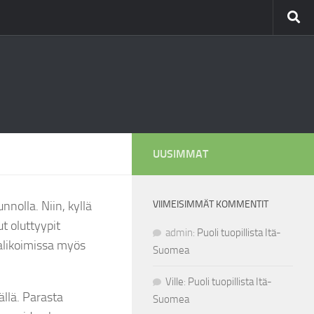
UUSIMMAT
nnolla. Niin, kyllä
VIIMEISIMMÄT KOMMENTIT
t oluttyypit
admin
:
Puoli tuopillista Itä-
alikoimissa myös
Suomea
Ville
:
Puoli tuopillista Itä-
ällä. Parasta
Suomea