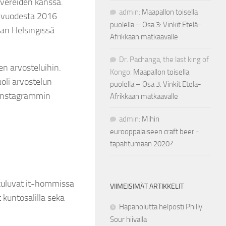
avereiden kanssa.
admin
:
Maapallon toisella
yä vuodesta 2016
puolella – Osa 3: Vinkit Etelä-
an Helsingissä
Afrikkaan matkaavalle
Dr. Pachanga, the last king of
den arvosteluihin.
Kongo
:
Maapallon toisella
uoli arvostelun
puolella – Osa 3: Vinkit Etelä-
. Instagrammin
Afrikkaan matkaavalle
admin
:
Mihin
eurooppalaiseen craft beer -
tapahtumaan 2020?
 kuluvat it-hommissa
VIIMEISIMÄT ARTIKKELIT
 kuntosalilla sekä
Hapanolutta helposti Philly
Sour hiivalla