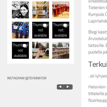
viisastelu
Tietenkin 
Kumpula Cr
Lapinlahde
Thumbnail
Thumbnail
not
not
Blogi käsi
available
available
Arvosteluih
taitaville
Thumbnail
not
puolella p
available
Terkui
..eli lyhyes
INSTAGRAM @TEHONATOR
Helsinkiin
titteleill
Nuorkaupp