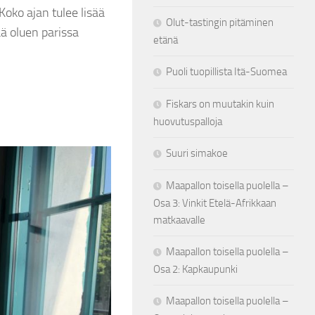
Koko ajan tulee lisää
Olut-tastingin pitäminen
ä oluen parissa
etänä
Puoli tuopillista Itä-Suomea
Fiskars on muutakin kuin
huovutuspalloja
ehonator
by
tehonator
4 vuotta ago
Suuri simakoe
jantain kunniaksi vuoden ensimmäinen
Vasemmalta oikealle - 2016: 20 
1100 litraa. Näillä tummilla sota
ikalja ☀️
#paloasemanpanimo
todistetusti pantu hyvää ja näis
ssauniversumi
#lager
#merihaka
Maapallon toisella puolella –
aftbeer
#pussikalja
Osa 3: Vinkit Etelä-Afrikkaan
matkaavalle
Maapallon toisella puolella –
Osa 2: Kapkaupunki
Maapallon toisella puolella –