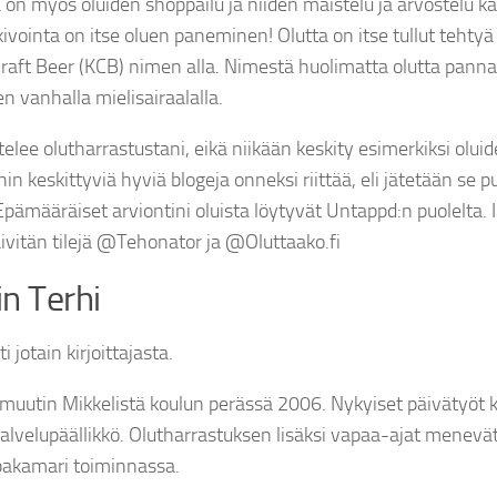
a on myös oluiden shoppailu ja niiden maistelu ja arvostelu k
kivointa on itse oluen paneminen! Olutta on itse tullut teht
aft Beer (KCB) nimen alla. Nimestä huolimatta olutta panna
n vanhalla mielisairaalalla.
ttelee olutharrastustani, eikä niikään keskity esimerkiksi olui
in keskittyviä hyviä blogeja onneksi riittää, eli jätetään se p
. Epämääräiset arviontini oluista löytyvät Untappd:n puolelta
äivitän tilejä @Tehonator ja @Oluttaako.fi
n Terhi
ti jotain kirjoittajasta.
 muutin Mikkelistä koulun perässä 2006. Nykyiset päivätyöt
ä palvelupäällikkö. Olutharrastuksen lisäksi vapaa-ajat menevät
akamari toiminnassa.