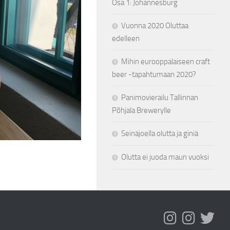
Osa 1: Johannesburg
Vuonna 2020 Oluttaa
edelleen
Mihin eurooppalaiseen craft
beer -tapahtumaan 2020?
Panimovierailu Tallinnan
Põhjala Brewerylle
Seinäjoella olutta ja giniä
Olutta ei juoda maun vuoksi