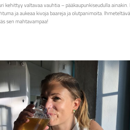
uri kehittyy valtavaa vauhtia – pääkaupunkiseudulla ainakin. 
htuma ja aukeaa kivoja baareja ja olutpanimoita. Ihmeteltävä
mikäs sen mahtavampaa!
by
tehonator
by
t
4 vuotta ago
4 vuotta ago
 julki ja tästä päivästä
Brewsky X Omnipollo Blueberry Fluff Forever
Per
in Kaljaharrin tarina.
Gose
@barski
.fi
#brewski
puss
inka pienpanimo
#omnipollobrewing
#gose
#ki
#brewskihelsinki
#cr