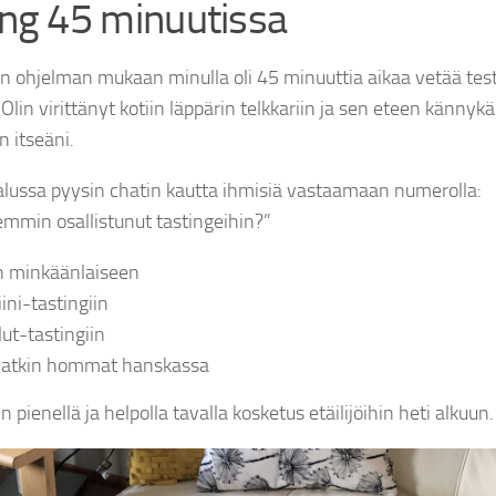
ing 45 minuutissa
 ohjelman mukaan minulla oli 45 minuuttia aikaa vetää test
 Olin virittänyt kotiin läppärin telkkariin ja sen eteen känny
 itseäni.
alussa pyysin chatin kautta ihmisiä vastaamaan numerolla:
emmin osallistunut tastingeihin?”
n minkäänlaiseen
iini-tastingiin
lut-tastingiin
tkin hommat hanskassa
by
tehonator
by
t
4 vuotta ago
4 vuotta ago
2016: 20 litraa / 2022:
@craftbeerhelsinki
#craftbeerhelsinki
Se o
n pienellä ja helpolla tavalla kosketus etäilijöihin heti alkuun.
milla sotaratsuilla on
#craftbeer
#beerfestival
odot
ää ja näissä käsissä
auki