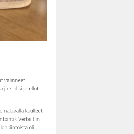
vat valinneet
jne. olisi jutellut
uomalavalla kuulleet
ointi). Vertailtiin
enkiintoista oli