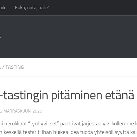
ilu
Kuka, mitä, häh?
a
Ä
/
TASTING
-tastingin pitäminen etänä
3 MARRASKUUN, 2020
i nerokkaat ”työhyvikset” päättivät järjestää yksiköllemme 
keskellä festarit! Ihan huikea idea tuoda yhteisöllisyyttä kai