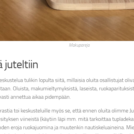
Makupareja
 juteltiin
kustelua tulikin lopulta siitä, millaisia oluita osallistujat oli
taan. Oluista, makumieltymyksistä, laseista, ruokaparituksista 
asti annettua aikaa pidempään.
rastia toi keskusteluille myös se, että ennen oluita olimme J
ityksen viineistä (käytiin läpi mm. mitä tarkoittaa tupladekant
den eroja ruokajuomina ja muutenkin nautiskeluaineina. Miel