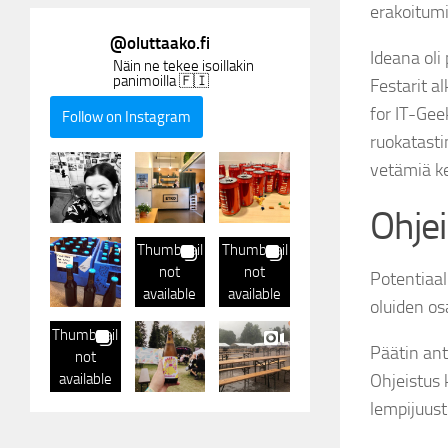
erakoitumis
@
oluttaako.fi
Ideana oli 
Näin ne tekee isoillakin
panimoilla 🇫🇮
Festarit a
for IT-Gee
Follow on Instagram
ruokatasti
vetämiä ke
Ohje
Thumbnail
Thumbnail
not
not
Potentiaali
available
available
oluiden osa
Thumbnail
Päätin ant
not
available
Ohjeistus 
lempijuust