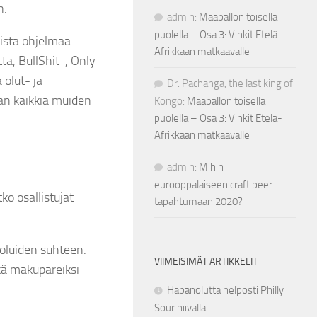
n.
admin
:
Maapallon toisella
puolella – Osa 3: Vinkit Etelä-
aista ohjelmaa.
Afrikkaan matkaavalle
ta, BullShit-, Only
 olut- ja
Dr. Pachanga, the last king of
aan kaikkia muiden
Kongo
:
Maapallon toisella
puolella – Osa 3: Vinkit Etelä-
Afrikkaan matkaavalle
admin
:
Mihin
eurooppalaiseen craft beer -
tko osallistujat
tapahtumaan 2020?
 oluiden suhteen.
VIIMEISIMÄT ARTIKKELIT
ekä makupareiksi
Hapanolutta helposti Philly
Sour hiivalla