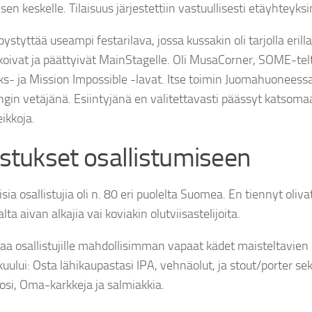
en keskelle. Tilaisuus järjestettiin vastuullisesti etäyhteyksi
pystyttää useampi festarilava, jossa kussakin oli tarjolla erill
lkoivat ja päättyivät MainStagelle. Oli MusaCorner, SOME-telt
ks- ja Mission Impossible -lavat. Itse toimin Juomahuoneessa
ngin vetäjänä. Esiintyjänä en valitettavasti päässyt katsom
ikkoja.
istukset osallistumiseen
sia osallistujia oli n. 80 eri puolelta Suomea. En tiennyt oliva
lta aivan alkajia vai koviakin olutviisastelijoita.
aa osallistujille mahdollisimman vapaat kädet maisteltavien
kuului: Osta lähikaupastasi IPA, vehnäolut, ja stout/porter s
osi, Oma-karkkeja ja salmiakkia.