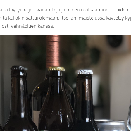
alta löytyi paljon variantteja ja niiden mätsääminen oluiden
tä kullakin sattui olemaan. Itselläni maistelussa käytetty k
iosti vehnäoluen kanssa.