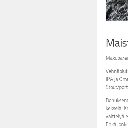
Maist
Makupareis
Vehnäolut 
IPA ja Oma
Stout/port
Bonuksena
keksejä. K
väittelyä 
Ehkä jonku