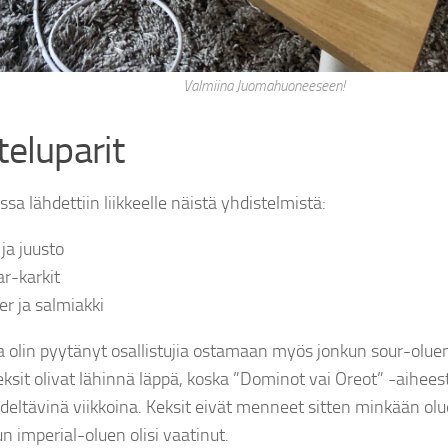
Valmiina Juomahuoneeseen!
eluparit
sa lähdettiin liikkeelle näistä yhdistelmistä:
ja juusto
r-karkit
er ja salmiakki
 olin pyytänyt osallistujia ostamaan myös jonkun sour-olu
eksit olivat lähinnä läppä, koska ”Dominot vai Oreot” -aiheest
edeltävinä viikkoina. Keksit eivät menneet sitten minkään olu
n imperial-oluen olisi vaatinut.