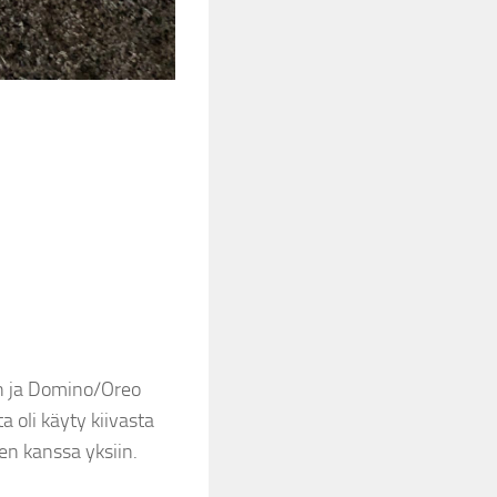
en ja Domino/Oreo
a oli käyty kiivasta
en kanssa yksiin.