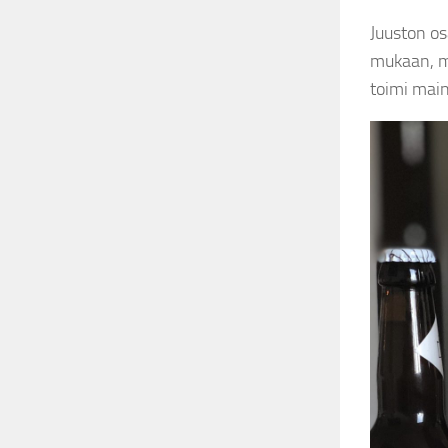
Juuston os
mukaan, mi
toimi main