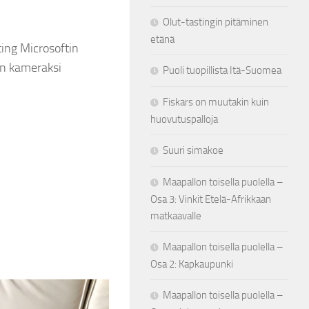
Olut-tastingin pitäminen
etänä
ing Microsoftin
kän kameraksi
Puoli tuopillista Itä-Suomea
Fiskars on muutakin kuin
huovutuspalloja
Suuri simakoe
Maapallon toisella puolella –
Osa 3: Vinkit Etelä-Afrikkaan
matkaavalle
ehonator
by
tehonator
4 vuotta ago
Maapallon toisella puolella –
li kuulkaas enää vajaa kaksi viikkoa
Boom! Nyt se on vihdoin julki ja
Osa 2: Kapkaupunki
usaikaa jäljellä!! 16.7.2022 tärähtää hanat
alkaen pyörähtää käyntiin Kaljaha
 Orimattilassa Ja jos vielä mietit, että mikä
Lähde seuraamaan kuinka pie
pannaan pystyyn
Maapallon toisella puolella –