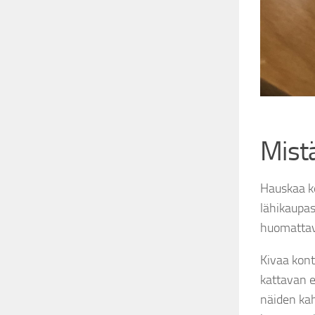
Mistä
Hauskaa kes
lähikaupas
huomattav
Kivaa kont
kattavan es
näiden kah