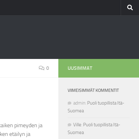
0
UUSIMMAT
VIIMEISIMMÄT KOMMENTIT
admin
:
Puoli tuopillista Itä-
Suomea
kaiken pimeyden ja
Ville
:
Puoli tuopillista Itä-
Suomea
ken etäilyn ja