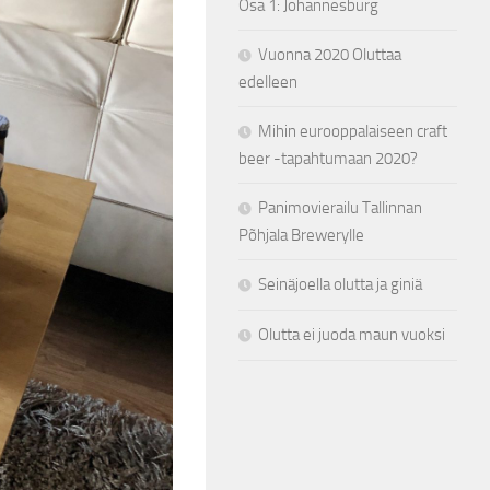
Osa 1: Johannesburg
Vuonna 2020 Oluttaa
edelleen
Mihin eurooppalaiseen craft
beer -tapahtumaan 2020?
Panimovierailu Tallinnan
Põhjala Brewerylle
Seinäjoella olutta ja giniä
Olutta ei juoda maun vuoksi