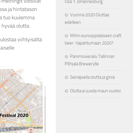
-meiningit voisivat
Osa 1: Johannesburg
issa ja hintatason
Vuonna 2020 Oluttaa
ma tuo kuulemma
edelleen
 hyvää olutta.
Mihin eurooppalaiseen craft
lostaa viihtyisältä.
beer -tapahtumaan 2020?
aiselle
Panimovierailu Tallinnan
Põhjala Brewerylle
Seinäjoella olutta ja giniä
Olutta ei juoda maun vuoksi