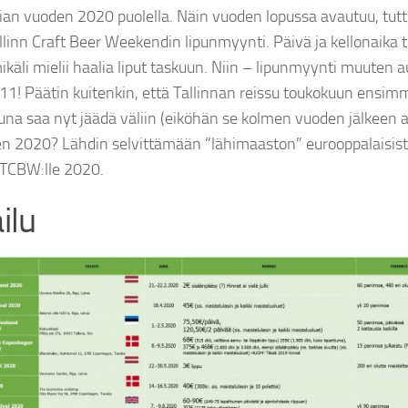
n vuoden 2020 puolella. Näin vuoden lopussa avautuu, tuttu
linn Craft Beer Weekendin lipunmyynti. Päivä ja kellonaika tu
mikäli mielii haalia liput taskuun. Niin – lipunmyynti muuten
 11! Päätin kuitenkin, että Tallinnan reissu toukokuun ensi
una saa nyt jäädä väliin (eiköhän se kolmen vuoden jälkeen a
en 2020? Lähdin selvittämään ”lähimaaston” eurooppalaisis
 TCBW:lle 2020.
ilu