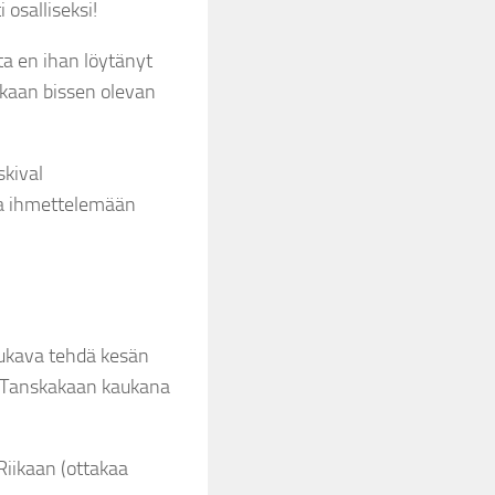
 osalliseksi!
a en ihan löytänyt
kkaan bissen olevan
kival
sia ihmettelemään
mukava tehdä kesän
uo Tanskakaan kaukana
Riikaan (ottakaa