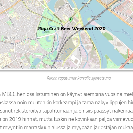
Riikan tapatumat kartalle sijoitettuna
n MBCC:hen osallistuminen on käynyt aiempina vuosina miel
nskassa noin muutenkin korkeampi ja tämä näkyy lippujen h
ksanut rekisteröityä tapahtumaan ja en siis päässyt näkemää
 on 2019 hinnat, mutta tuskin ne kovinkaan paljoa viimevuot
et myyntiin marraskuun alussa ja myydään järjestäjän mukaa