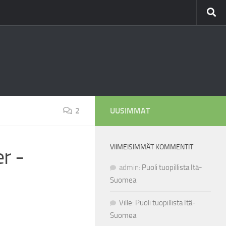
2
UUSIMMAT
VIIMEISIMMÄT KOMMENTIT
r -
admin
:
Puoli tuopillista Itä-
Suomea
Ville
:
Puoli tuopillista Itä-
Suomea