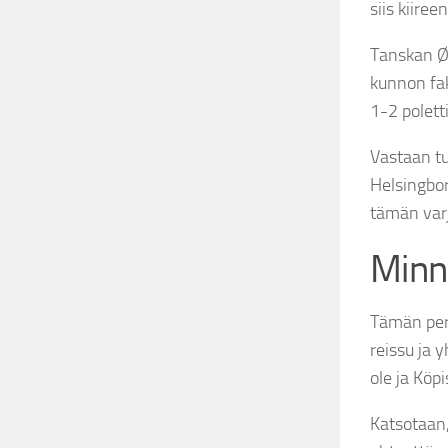
siis kiiree
Tanskan Ø
kunnon fak
1-2 polett
Vastaan t
Helsingbor
tämän varj
Minne
Tämän peru
reissu ja 
ole ja Köpi
Katsotaan,