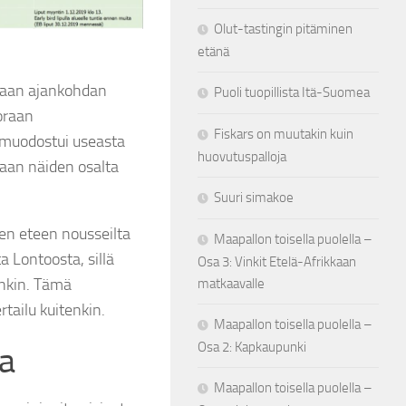
Olut-tastingin pitäminen
etänä
amaan ajankohdan
Puoli tuopillista Itä-Suomea
uoraan
Fiskars on muutakin kuin
a muodostui useasta
huovutuspalloja
aan näiden osalta
Suuri simakoe
ten eteen nousseilta
Maapallon toisella puolella –
a Lontoosta, sillä
Osa 3: Vinkit Etelä-Afrikkaan
enkin. Tämä
matkaavalle
rtailu kuitenkin.
Maapallon toisella puolella –
ehonator
by
tehonator
4 vuotta ago
Osa 2: Kapkaupunki
a
aftbeerhelsinki
#craftbeerhelsinki
Välillä kaadetaan olutta asiakkai
aftbeer
#beerfestival
kun pannaan uutta tulemaan Jos 
pohtimaan, että mihinköhän se
Maapallon toisella puolella –
Hämeentien Pien Brewpubin