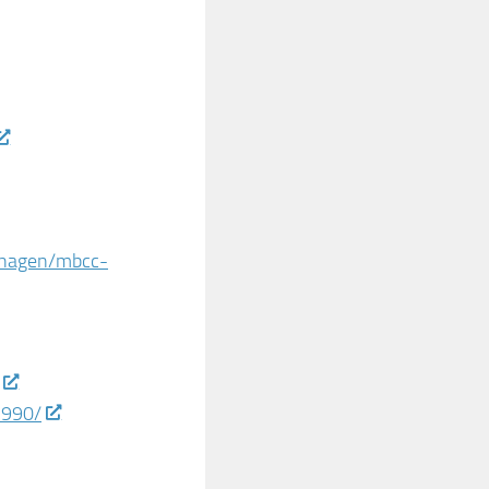
nhagen/mbcc-
1990/