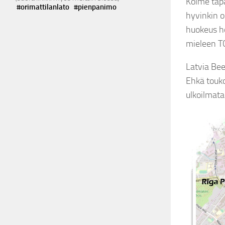
Kolme tapa
#orimattilanlato
#pienpanimo
hyvinkin o
huokeus h
mieleen TC
Latvia Bee
Ehkä touko
ulkoilmat