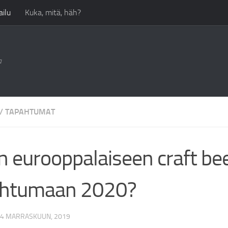
ilu
Kuka, mitä, häh?
a
/
TAPAHTUMAT
n eurooppalaiseen craft bee
ahtumaan 2020?
4 MARRASKUUN, 2019