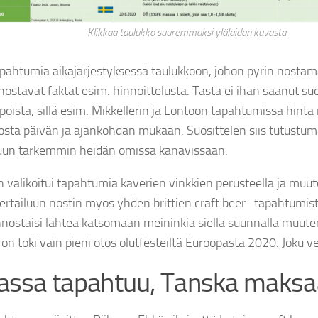
Klikkaa taulukko suuremmaksi ylälaidan kuvasta.
apahtumia aikajärjestyksessä taulukkoon, johon pyrin nost
innostavat faktat esim. hinnoittelusta. Tästä ei ihan saanut s
lpoista, sillä esim. Mikkellerin ja Lontoon tapahtumissa hint
sta päivän ja ajankohdan mukaan. Suosittelen siis tutustum
luun tarkemmin heidän omissa kanavissaan.
 valikoitui tapahtumia kaverien vinkkien perusteella ja muu
 Vertailuun nostin myös yhden brittien craft beer -tapahtumist
innostaisi lähteä katsomaan meininkiä siellä suunnalla muut
 on toki vain pieni otos olutfesteiltä Euroopasta 2020. Joku ve
by
tehonator
by
t
4 vuotta ago
4 vuotta ago
iassa tapahtuu, Tanska maksa
2016: 20 litraa / 2022:
Brewsky X Omnipollo Blueberry Fluff Forever
@cr
milla sotaratsuilla on
Gose
@barski
.fi
#brewski
#cr
ää ja näissä käsissä
#omnipollobrewing
#gose
#brewskihelsinki