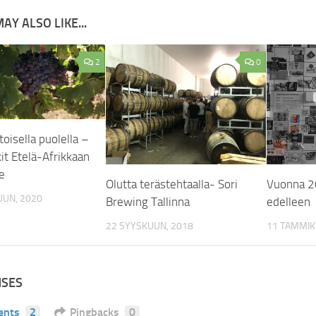
AY ALSO LIKE...
2
0
oisella puolella –
it Etelä-Afrikkaan
e
Olutta terästehtaalla- Sori
Vuonna 2
UUN, 2020
Brewing Tallinna
edelleen
22 SYYSKUUN, 2018
11 TAMMIK
NSES
ents
2
Pingbacks
0