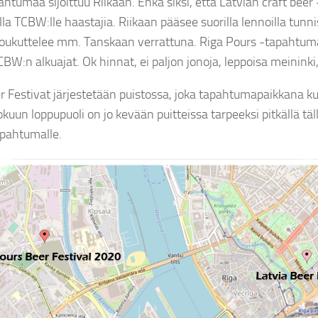
htumaa sijoittuu Riikaan. Ehkä siksi, että Latvian craft beer 
lla TCBW:lle haastajia. Riikaan pääsee suorilla lennoilla tunn
oukuttelee mm. Tanskaan verrattuna. Riga Pours -tapahtu
BW:n alkuajat. Ok hinnat, ei paljon jonoja, leppoisa meininki,
r Festivat järjestetään puistossa, joka tapahtumapaikkana kuu
kuun loppupuoli on jo kevään puitteissa tarpeeksi pitkällä täll
apahtumalle.