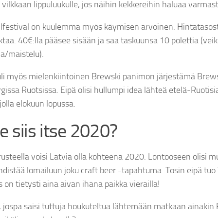
n vilkkaan lippuluukulle, jos näihin kekkereihin haluaa varmasti
lfestival on kuulemma myös käymisen arvoinen. Hintatasost
taa. 40€:lla pääsee sisään ja saa taskuunsa 10 polettia (vei
ia/maistelu).
uli myös mielenkiintoinen Brewski panimon järjestämä Brews
gissa Ruotsissa. Eipä olisi hullumpi idea lähteä etelä-Ruoti
olla elokuun lopussa.
 siis itse 2020?
steella voisi Latvia olla kohteena 2020. Lontooseen olisi 
yhdistää lomailuun joku craft beer -tapahtuma. Tosin eipä t
s on tietysti aina aivan ihana paikka vierailla!
 jospa saisi tuttuja houkuteltua lähtemään matkaan ainakin 