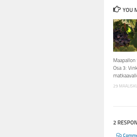
YOU M
Maapallon t
Osa 3: Vink
matkaavall
29 MAALISK
2 RESPO
Comm