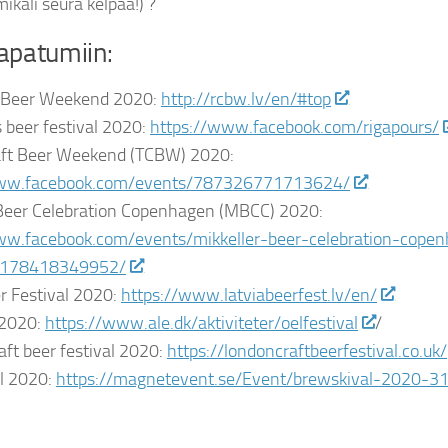
ikäli seura kelpaa!) ?
tapatumiin:
t Beer Weekend 2020:
http://rcbw.lv/en/#top
 beer festival 2020:
https://www.facebook.com/rigapours/
raft Beer Weekend (TCBW) 2020:
www.facebook.com/events/787326771713624/
 Beer Celebration Copenhagen (MBCC) 2020:
ww.facebook.com/events/mikkeller-beer-celebration-cope
178418349952/
r Festival 2020:
https://www.latviabeerfest.lv/en/
 2020:
https://www.ale.dk/aktiviteter/oelfestival
/
ft beer festival 2020:
https://londoncraftbeerfestival.co.uk/
l 2020:
https://magnetevent.se/Event/brewskival-2020-3