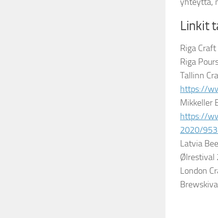
yhteyttä, m
Linkit 
Riga Craf
Riga Pours
Tallinn C
https://
Mikkeller
https://w
2020/953
Latvia Bee
Ølrestival
London Cra
Brewskiva