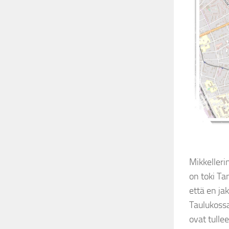
Mikkelleri
on toki Ta
että en ja
Taulukossa
ovat tulle