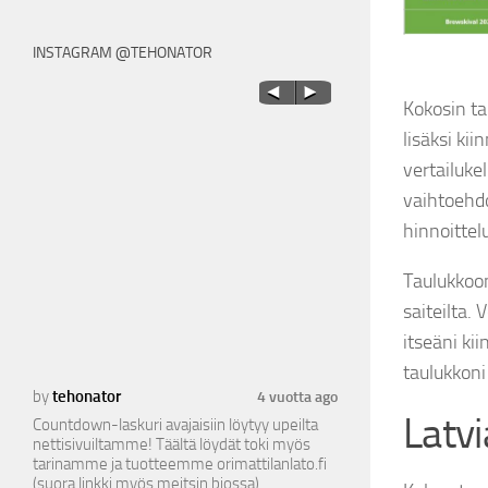
INSTAGRAM @TEHONATOR
Kokosin t
lisäksi ki
vertailuke
vaihtoehdo
hinnoitte
Taulukkoon
saiteilta.
itseäni ki
taulukkoni
by
tehonator
by
tehonator
a ago
4 vuotta ago
Latv
Countdown-laskuri avajaisiin löytyy upeilta
Vasemmalta oikealle - 
nettisivuiltamme! Täältä löydät toki myös
1100 litraa. Näillä tum
tarinamme ja tuotteemme orimattilanlato.fi
todistetusti pantu hyv
(suora linkki myös meitsin biossa)