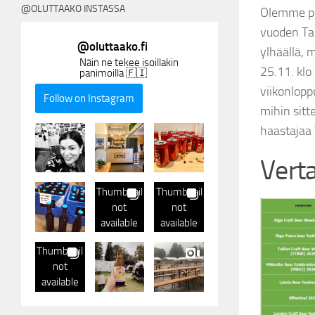
@OLUTTAAKO INSTASSA
Olemme pia
vuoden Tal
@
oluttaako.fi
ylhäällä, 
Näin ne tekee isoillakin
25.11. klo
panimoilla 🇫🇮
viikonlopp
Follow on Instagram
mihin sitt
haastajaa
Verta
Thumbnail
Thumbnail
not
not
available
available
Thumbnail
not
available