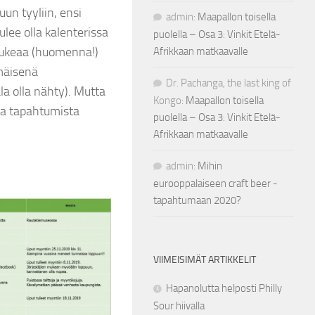
un tyyliin, ensi
admin
:
Maapallon toisella
lee olla kalenterissa
puolella – Osa 3: Vinkit Etelä-
 aukeaa (huomenna!)
Afrikkaan matkaavalle
mmäisenä
Dr. Pachanga, the last king of
la olla nähty). Mutta
Kongo
:
Maapallon toisella
ta tapahtumista
puolella – Osa 3: Vinkit Etelä-
Afrikkaan matkaavalle
admin
:
Mihin
eurooppalaiseen craft beer -
tapahtumaan 2020?
VIIMEISIMÄT ARTIKKELIT
Hapanolutta helposti Philly
Sour hiivalla