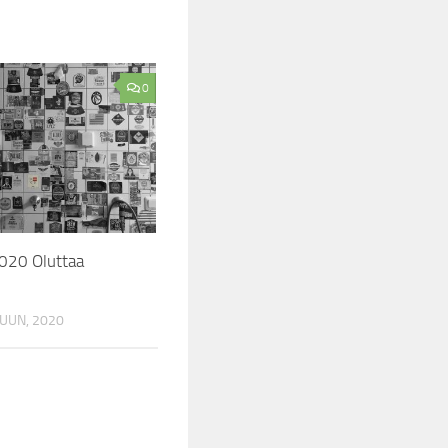
0
020 Oluttaa
UUN, 2020